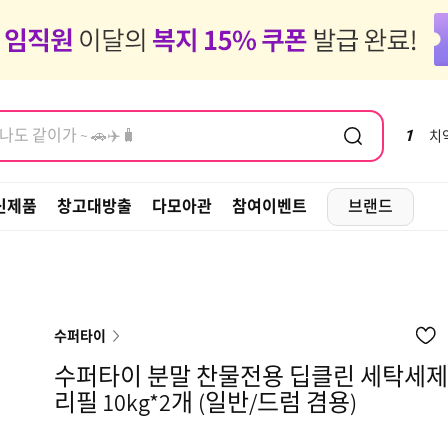
염모제, 새치
도 같이가 ~ 🚗✈️🧳
염모제, 새치
1
치
신제품
창고대방출
다모아관
참여이벤트
브랜드
수퍼타이
수퍼타이 분말 찬물전용 딥클린 세탁세제
리필 10kg*2개 (일반/드럼 겸용)