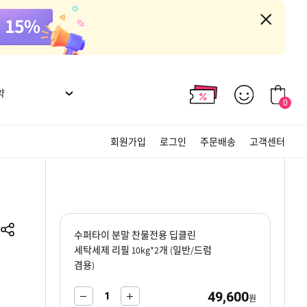
약
0
회원가입
로그인
주문배송
고객센터
수퍼타이 분말 찬물전용 딥클린
세탁세제 리필 10kg*2개 (일반/드럼
겸용)
49,600
-
+
원