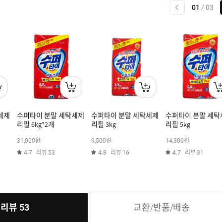
이전
01
/
03
세제
수퍼타이 분말 세탁세제
수퍼타이 분말 세탁세제
수퍼타이 분말 세탁
리필 6kg*2개
리필 3kg
리필 5kg
원
원
원
31,000
9,500
14,300
리뷰
리뷰
리뷰
4.7
53
4.8
16
4.7
31
리뷰
교환/반품/배송
53