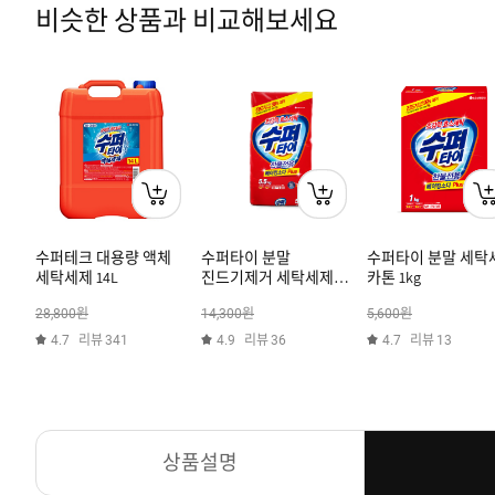
비슷한 상품과 비교해보세요
수퍼테크 대용량 액체
수퍼타이 분말
수퍼타이 분말 세탁
세탁세제 14L
진드기제거 세탁세제
카톤 1kg
리필 5.5kg
원
원
원
28,800
14,300
5,600
리뷰
리뷰
리뷰
4.7
341
4.9
36
4.7
13
상품설명