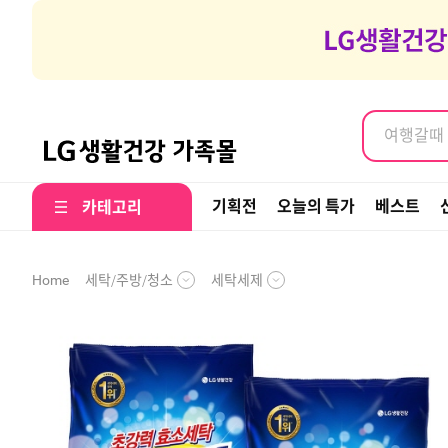
염색약, 
여행갈때 나
염색약, 
기획전
오늘의 특가
베스트
카테고리
세탁/주방/청소
세탁세제
Home