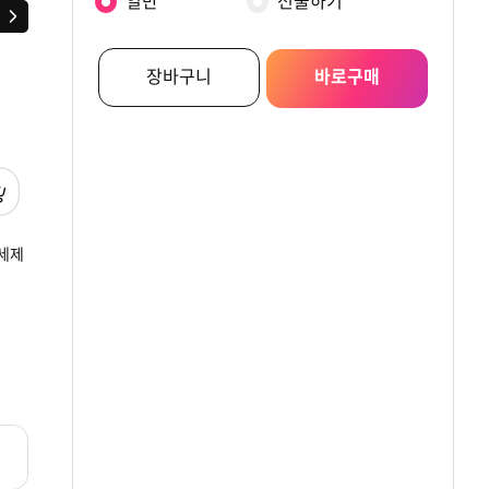
일반
선물하기
다음
장바구니
바로구매
세제
수퍼타이 찬물 전용 분말
수퍼타이 진드기
수퍼타이 분말 세
효소 세탁세제 일반드럼
분말세제 효소 세탁세제
리필 10kg*2개
겸용 리필 5KG *3개
일반드럼 겸용 리필
원
원
원
42,500
28,600
47,800
5.5KG *2개
리뷰
리뷰
리뷰
5.0
3
5.0
1
4.8
109