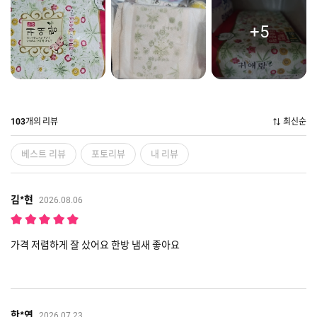
+5
개의 리뷰
최신순
103
베스트 리뷰
포토리뷰
내 리뷰
김*현
2026.08.06
가격 저렴하게 잘 샀어요 한방 냄새 좋아요
한*연
2026.07.23