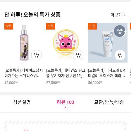
단 하루! 오늘의 특가 상품
더보기
오특
오특
오특
[오늘특가] 더페이스샵 네
[오늘특가] 베비언스 핑크
[오늘특가] 피지오겔 DMT
이처가든 스위티스위트피
퐁 무기자차 선쿠션 15g
데일리 모이스처 테라피
퍼퓸 바디미스트
페이셜 크림 180ML
원
원
원
15,000
27,500
56,900
상품설명
리뷰
교환/반품/배송
103