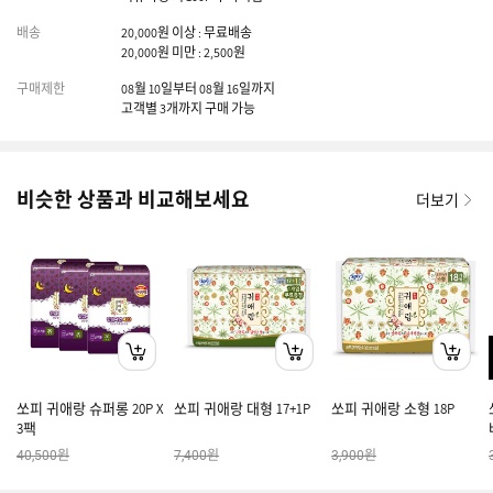
배송
20,000원 이상 : 무료배송
20,000원 미만 : 2,500원
구매제한
08월 10일부터 08월 16일까지
고객별 3개까지 구매 가능
비슷한 상품과 비교해보세요
더보기
쏘피 귀애랑 슈퍼롱 20P X
쏘피 귀애랑 대형 17+1P
쏘피 귀애랑 소형 18P
3팩
원
원
원
40,500
7,400
3,900