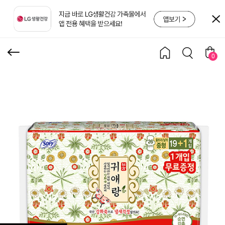
x 4팩
0