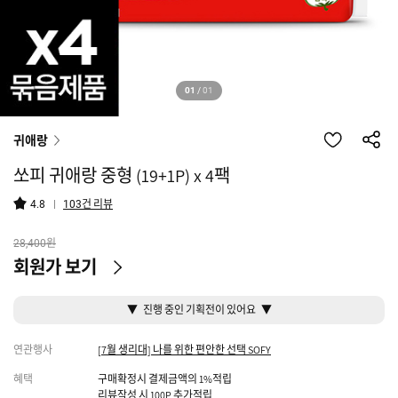
01
/
01
귀애랑
쏘피 귀애랑 중형 (19+1P) x 4팩
건 리뷰
4.8
103
원
28,400
회원가 보기
▼ 진행 중인 기획전이 있어요 ▼
연관행사
[7월 생리대] 나를 위한 편안한 선택 SOFY
혜택
구매확정시 결제금액의 1%적립
리뷰작성 시 100P 추가적립