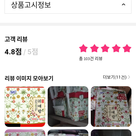
상품고시정보
고객 리뷰
점
/
점
4.8
5
총 103건 리뷰
더보기(
리뷰 이미지 모아보기
11건)