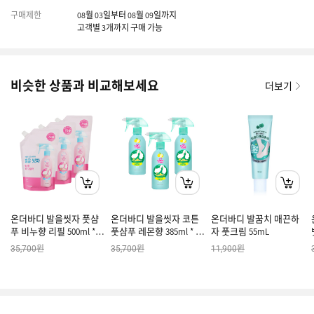
구매제한
08월 03일부터 08월 09일까지
고객별 3개까지 구매 가능
비슷한 상품과 비교해보세요
더보기
온더바디 발을씻자 풋샴
온더바디 발을씻자 코튼
온더바디 발꿈치 매끈하
푸 비누향 리필 500ml * 3
풋샴푸 레몬향 385ml * 3
자 풋크림 55mL
개
개
원
원
원
35,700
35,700
11,900