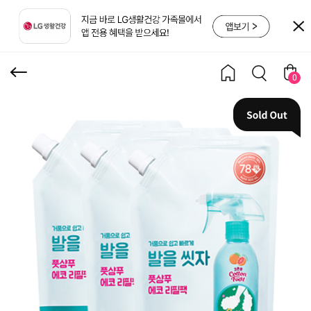
자 풋샴푸 자몽 리필500
ml 3개
0