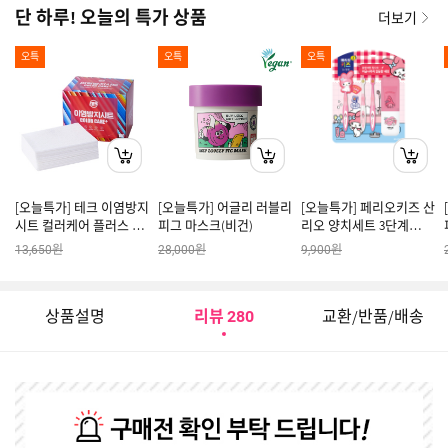
단 하루! 오늘의 특가 상품
더보기
오특
오특
오특
[오늘특가] 테크 이염방지
[오늘특가] 어글리 러블리
[오늘특가] 페리오키즈 산
시트 컬러케어 플러스 두
피그 마스크(비건)
리오 양치세트 3단계
툼한 초강력 오염 먼지흡
(Y24)
원
원
원
13,650
28,000
9,900
착 세탁티슈 100매
상품설명
리뷰
교환/반품/배송
280