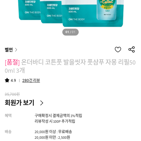
01
/
01
벨먼
[품절]
온더바디 코튼풋 발을씻자 풋샴푸 자몽 리필50
0ml 3개
건 리뷰
4.9
280
원
35,700
회원가 보기
혜택
구매확정시 결제금액의 1%적립
리뷰작성 시 100P 추가적립
배송
20,000원 이상 : 무료배송
20,000원 미만 : 2,500원