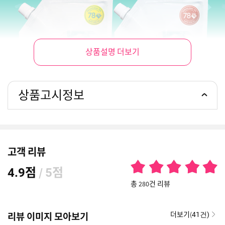
상품설명 더보기
상품고시정보
고객 리뷰
점
/
점
4.9
5
총 280건 리뷰
더보기(
리뷰 이미지 모아보기
41건)