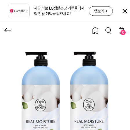
웜코튼 바디워시 900g X
2개
0