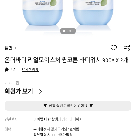
01
/
01
벨먼
온더바디 리얼모이스처 웜코튼 바디워시 900g X 2개
건 리뷰
4.8
614
원
23,800
회원가 보기
▼ 진행 중인 기획전이 있어요 ▼
연관행사
바이럴 대란 살냄새 케어 바디워시
혜택
구매확정시 결제금액의 1%적립
리뷰작성 시 100P 추가적립