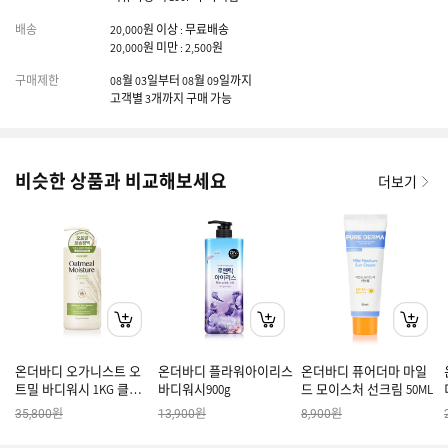
배송
20,000원 이상 : 무료배송
20,000원 미만 : 2,500원
구매제한
08월 03일부터 08월 09일까지
고객별 3개까지 구매 가능
비슷한 상품과 비교해보세요
더보기
온더바디 오가니스트 오
온더바디 플라워아이리스
온더바디 퓨어더마 마일
트밀 바디워시 1KG 클린
바디워시900g
드 모이스처 선크림 50ML
솝 2개
원
원
원
35,800
13,900
8,900