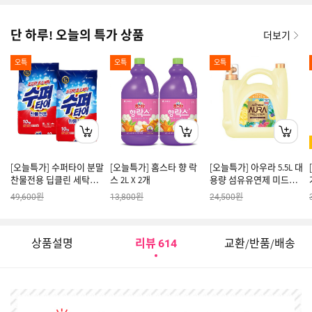
단 하루! 오늘의 특가 상품
더보기
오특
오특
오특
[오늘특가] 수퍼타이 분말
[오늘특가] 홈스타 향 락
[오늘특가] 아우라 5.5L 대
찬물전용 딥클린 세탁세
스 2L X 2개
용량 섬유유연제 미드나
제 리필 10kg*2개 (일반/
잇골드
원
원
원
49,600
13,800
24,500
드럼 겸용)
상품설명
리뷰
교환/반품/배송
614