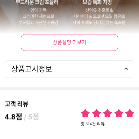
상품설명 더보기
상품고시정보
고객 리뷰
점
/
점
4.8
5
총 614건 리뷰