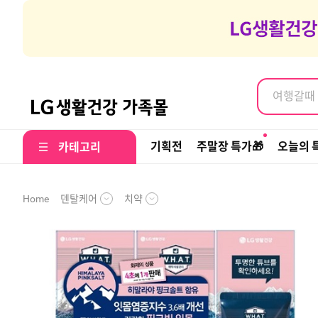
염색약, 
여행갈때 나
염색약, 
기획전
주말장 특가🎁
오늘의 
카테고리
덴탈케어
치약
Home