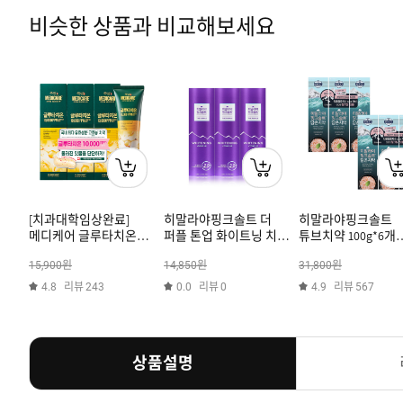
비슷한 상품과 비교해보세요
[치과대학임상완료]
히말라야핑크솔트 더
히말라야핑크솔트
메디케어 글루타치온
퍼플 톤업 화이트닝 치약
튜브치약 100g*6개
함유 잇몸시린이 고효능
100g x 3
(아이스)
원
원
원
15,900
14,850
31,800
치약 클린민트 100g*3개
리뷰
리뷰
리뷰
4.8
243
0.0
0
4.9
567
상품설명