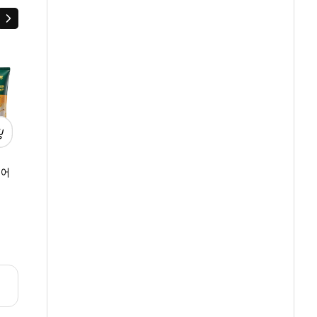
다음
케어
[주말장특가] 메디케어
히말라야핑크솔트
히말라야핑크솔트
글루타치온 함유
튜브치약 100g*6개
화이트닝치약 퓨어
치약
잇몸시린이 고효능 치약
(플로럴)
100GX2 (+화이트닝
원
원
원
15,900
31,800
19,900
후레쉬민트 100g*3개
퍼플치약 50g 증정 )
리뷰
리뷰
리뷰
0.0
0
4.8
228
4.7
30