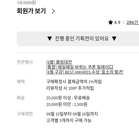
원
15,900
회원가 보기
건
4.9
286
▼ 진행 중인 기획전이 있어요 ▼
연관행사
[8월] 쿨링대전
[통합] 매일매일 바뀌는 쿠폰 릴레이💥
[8월 구강] BEST AWARDS 수상 '효소의 발견'
혜택
구매확정시 결제금액의 1%적립
리뷰작성 시 100P 추가적립
배송
20,000원 이상 : 무료배송
20,000원 미만 : 2,500원
구매제한
08월 10일부터 08월 16일까지
고객별 3개까지 구매 가능