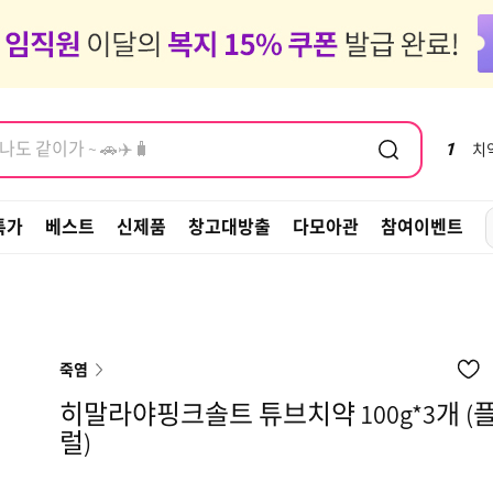
염모제, 새치
도 같이가 ~ 🚗✈️🧳
염모제, 새치
1
치
특가
베스트
신제품
창고대방출
다모아관
참여이벤트
죽염
히말라야핑크솔트 튜브치약 100g*3개 (
럴)