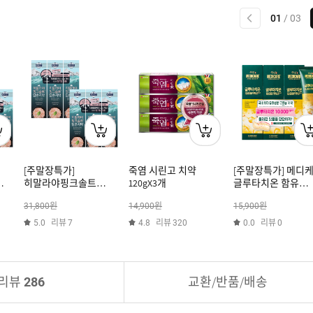
이전
01
/
03
[주말장특가]
죽염 시린고 치약
[주말장특가] 메디
히말라야핑크솔트
120gX3개
글루타치온 함유
튜브치약 100g*6개
잇몸시린이 고효능 
원
원
원
31,800
14,900
15,900
(아이스)
클린민트 100g*3개
리뷰
리뷰
리뷰
5.0
7
4.8
320
0.0
0
리뷰
교환/반품/배송
286