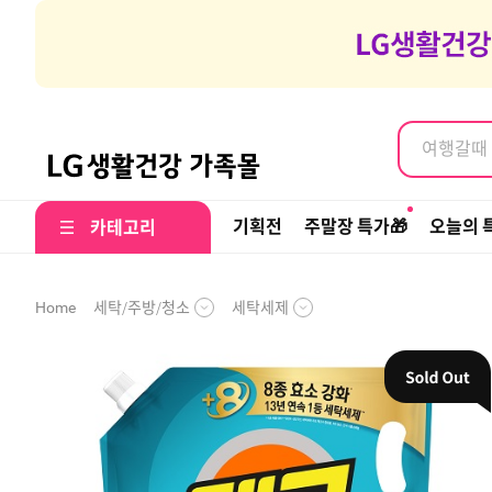
염색약, 
여행갈때 나
염색약, 
기획전
주말장 특가🎁
오늘의 
카테고리
세탁/주방/청소
세탁세제
Home