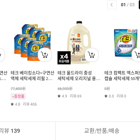
이전
01
/
03
구연산
테크 베이킹소다+구연산
테크 울드라이 중성
테크 컴팩트 엑스퍼
.8L
액체 세탁세제 리필 2L
세탁세제 오리지널 용기
캡슐 세탁세제 50개
(일반용) *6개
2.5L*4개
원
원
원
77,400
46,900
0
리뷰
리뷰
+증정품
4.9
69
0.0
0
리뷰
4.8
406
리뷰
교환/반품/배송
139