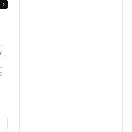
다음
트
테크 딥클린 액체세제
테크 딥클린 실내건조
테크 베이킹소다+
입
일반 용기 3L *4개
액체 세탁세제 리필 1.7L
액체 세탁세제 용기 
드럼용
(드럼용) *4개
원
원
원
42,000
6,000
87,600
리뷰
리뷰
5.0
1
+증정품
4.8
87
리뷰
4.9
113