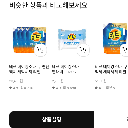
비슷한 상품과 비교해보세요
테크 베이킹소다+구연산
테크 베이킹소다
테크 베이킹소다+
액체 세탁세제 리필
빨래비누 180G
액체 세탁세제 리필 1
1.8L*4개 (일반/드럼
(일반/드럼 겸용)
원
원
원
23,400
2,200
5,950
겸용)
리뷰
리뷰
리뷰
4.9
210
4.9
590
4.9
51
상품설명