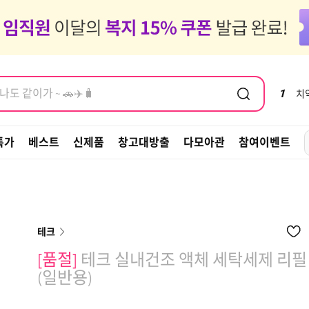
염모제, 새치
도 같이가 ~ 🚗✈️🧳
염모제, 새치
1
치
특가
베스트
신제품
창고대방출
다모아관
참여이벤트
테크
[품절]
테크 실내건조 액체 세탁세제 리필 
(일반용)