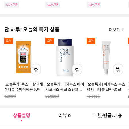
+15%쿠폰
+15%쿠폰
+15%쿠폰
단 하루! 오늘의 특가 상품
더보기
오특
오특
오특
[오늘특가] 홈스타 살균세
[오늘특가] 이자녹스 에이
[오늘특가] 이자녹스 녹스
정티슈 주방식탁용 60매
지포커스 옴므 스킨밀크
랩 데이티놀 크림 60ml
올인원
원
원
원
9,800
32,000
45,000
상품설명
리뷰
교환/반품/배송
0