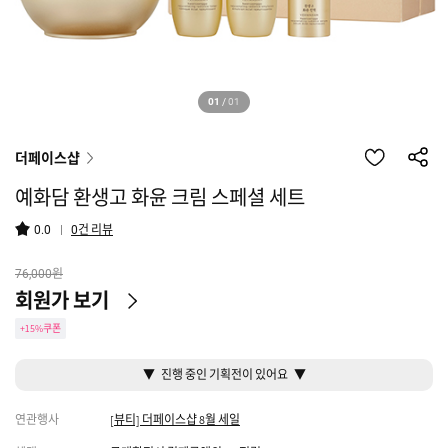
01
/
01
더페이스샵
예화담 환생고 화윤 크림 스페셜 세트
건 리뷰
0.0
0
원
76,000
회원가 보기
+15%쿠폰
▼ 진행 중인 기획전이 있어요 ▼
연관행사
[뷰티] 더페이스샵 8월 세일