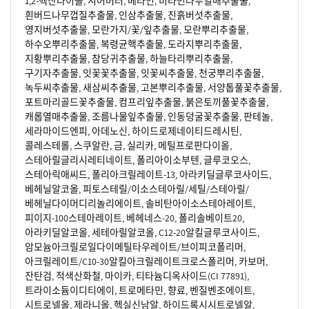
1,2-헥산다이올, 시어버터, 베타인, 비타민나무열매추출물,
흰버드나무껍질추출물, 인삼추출물, 진흙버섯추출물,
영지버섯추출물, 모란가지/꽃/잎추출물, 모란뿌리추출물,
하수오뿌리추출물, 복령균핵추출물, 도라지뿌리추출물,
지황뿌리추출물, 참당귀추출물, 하늘타리뿌리추출물,
구기자추출물, 잇꽃꽃추출물, 잇꽃씨추출물, 천궁뿌리추출물,
녹두씨추출물, 새삼씨추출물, 고본뿌리추출물, 서양톱풀꽃추출물,
포트마리골드꽃추출물, 컴프리잎추출물, 붉은토끼풀꽃추출물,
캐롭열매추출물, 조름나물잎추출물, 인동덩굴꽃추출물, 판테놀,
세라마이드엔피, 아데노신, 하이드로제네이티드레시틴,
콜레스테롤, 스쿠알란, 금, 실리카, 메틸프로판다이올,
스테아릴글리시레티네이트, 폴리아이소부텐, 글루코오스,
스테아릭애씨드, 폴리아크릴레이트-13, 아라키딜글루코사이드,
베헤닐알코올, 피토스테릴/이소스테아릴/세틸/스테아릴/
베헤닐다이머디리놀리에이트, 솔비탄아이소스테아레이트,
피이지-100스테아레이트, 베헤네스-20, 폴리솔베이트20,
아라키딜알코올, 세테아릴알코올, C12-20알킬글루코사이드,
암모늄아크릴로일다이메틸타우레이트/브이피코폴리머,
아크릴레이트/C10-30알킬아크릴레이트크로스폴리머, 카보머,
잔탄검, 적색산화철, 마이카, 티타늄디옥사이드(CI 77891),
트라이소듐이디티에이, 트로메타민, 향료, 벤질벤조에이트,
시트로넬올, 제라니올, 헥실신남알, 하이드록시시트로넬알,