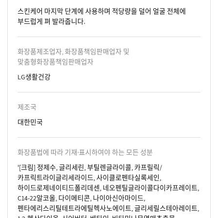
스킨케어 마지막 단계에 사용하며 적당량을 덜어 얼굴 전체에
부드럽게 펴 발라줍니다.
화장품제조업자, 화장품책임판매업자 및
맞춤형화장품책임판매업자
LG생활건강
제조국
대한민국
화장품법에 따라 기재·표시하여야 하는 모든 성분
'[크림] 정제수, 글리세린, 부틸렌글라이콜, 카프릴릭/
카프릭트라이글리세라이드, 사이클로펜타실록세인,
하이드로제네이티드폴리데센, 네오펜틸글라이콜다이카프레이트,
C14-22알코올, 다이메티콘, 나이아신아마이드,
펜타에리스리틸테트라에틸헥사노에이트, 글리세릴스테아레이트,