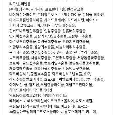
리모넨, 리날룰
[수액] 정제수, 글리세린, 프로판다이올, 변성알코올,
나이아신아마이드, 트레할로오스, 1,2-헥산다이올, 판테놀, 베타인,
다이프로필렌글라이콜, 하이드로제네이티드레시틴, 피이지/
피피지-17/6코폴리머, 비타민나무열매추출물,
흰버드나무껍질추출물, 인삼추출물, 진흙버섯추출물,
영지버섯추출물, 모란가지/꽃/잎추출물, 모란뿌리추출물,
하수오뿌리추출물, 복령균핵추출물, 도라지뿌리추출물,
지황뿌리추출물, 참당귀추출물, 하늘타리뿌리추출물,
구기자추출물, 잇꽃꽃추출물, 잇꽃씨추출물, 천궁뿌리추출물,
녹두씨추출물, 새삼씨추출물, 고본뿌리추출물, 서양톱풀꽃추출물,
포트마리골드꽃추출물, 컴프리잎추출물, 붉은토끼풀꽃추출물,
캐롭열매추출물, 조름나물잎추출물, 인동덩굴꽃추출물,
락토바실러스/콩발효추출물, 락토바실러스발효물, 효모/
감자추출물발효여과물, 효모/보리씨발효여과물, 울금뿌리추출물,
아데노신, 금, 알지닌, 부틸렌글라이콜, 메틸프로판다이올,
하이드로제네이티드폴리데센,
암모늄아크릴로일다이메틸타우레이트/
베헤네스-25메타크라일레이트크로스폴리머, 피토스테릴/
옥틸도데실라우로일글루타메이트, 아크릴레이트/C10-
30알킬아크릴레이트크로스폴리머, 세틸포스페이트, 카보머,