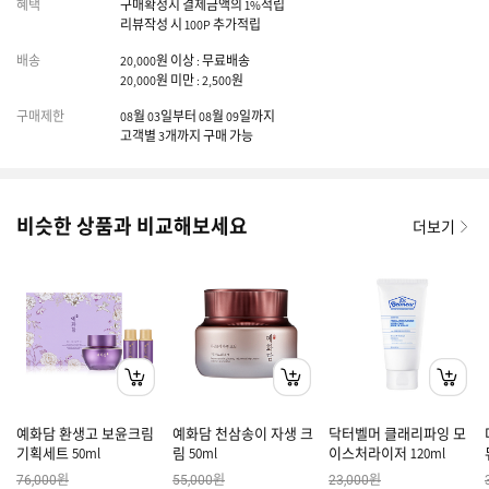
혜택
구매확정시 결제금액의 1%적립
리뷰작성 시 100P 추가적립
배송
20,000원 이상 : 무료배송
20,000원 미만 : 2,500원
구매제한
08월 03일부터 08월 09일까지
고객별 3개까지 구매 가능
비슷한 상품과 비교해보세요
더보기
예화담 환생고 보윤크림
예화담 천삼송이 자생 크
닥터벨머 클래리파잉 모
기획세트 50ml
림 50ml
이스처라이저 120ml
원
원
원
76,000
55,000
23,000