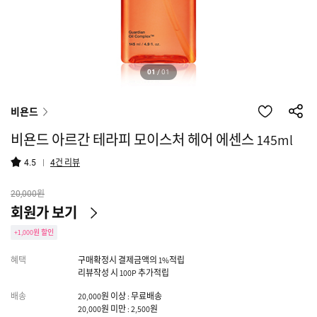
01
/
01
비욘드
비욘드 아르간 테라피 모이스처 헤어 에센스 145ml
건 리뷰
4.5
4
원
20,000
회원가 보기
+1,000원 할인
혜택
구매확정시 결제금액의 1%적립
리뷰작성 시 100P 추가적립
배송
20,000원 이상 : 무료배송
20,000원 미만 : 2,500원