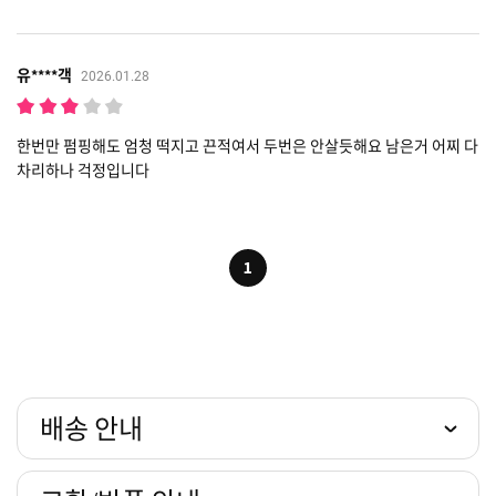
유****객
2026.01.28
한번만 펌핑해도 엄청 떡지고 끈적여서 두번은 안살듯해요 남은거 어찌 다
차리하나 걱정입니다
1
배송 안내