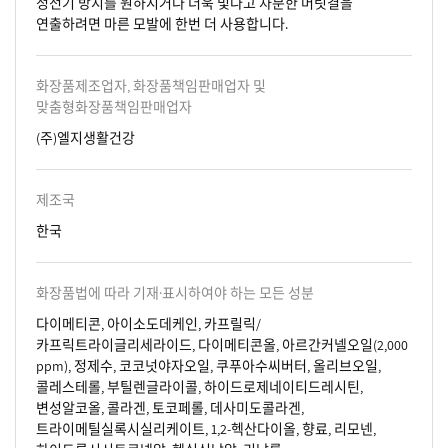
정전기 방지를 원하시거나 더욱 빛나고 차분한 머릿결을
연출하려면 마른 모발에 한번 더 사용합니다.
화장품제조업자, 화장품책임판매업자 및
맞춤형화장품책임판매업자
(주)엘지생활건강
제조국
한국
화장품법에 따라 기재·표시하여야 하는 모든 성분
다이메티콘, 아이소도데케인, 카프릴릭/
카프릭트라이글리세라이드, 다이메티콘올, 아르간커넬오일(2,000
ppm), 정제수, 코코넛야자오일, 쿠푸아수씨버터, 올리브오일,
콜레스테롤, 부틸렌글라이콜, 하이드로제네이티드레시틴,
변성알코올, 콜라겐, 토코페롤, 데사미도콜라겐,
트라이메틸실록시실리케이트, 1,2-헥산다이올, 향료, 리모넨,