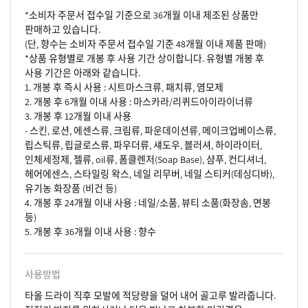
*소비자 주문서 접수일 기준으로 36개월 이내 제조된 상품만
판매하고 있습니다.
(단, 향수는 소비자 주문서 접수일 기준 48개월 이내 제품 판매)
*상품 유형별로 개봉 후 사용 기간 상이합니다. 유형별 개봉 후
사용 기간은 아래와 같습니다.
1. 개봉 후 즉시 사용 : 시트마스크류, 패치류, 염모제
2. 개봉 후 6개월 이내 사용 : 마스카라/리퀴드아이라이너류
3. 개봉 후 12개월 이내 사용
- 스킨, 로션, 에센스류, 크림류, 파운데이션류, 메이크업베이스류,
립스틱류, 립글로스류, 파우더류, 섀도우, 블러셔, 하이라이터,
인체세정제, 젤류, oil류, 폼클렌저(Soap Base), 샴푸, 컨디셔너,
헤어에센스, 스타일링 왁스, 네일 리무버, 네일 스티커(데싱디바),
유기농 화장품 (비건 등)
4. 개봉 후 24개월 이내 사용 : 네일/소품, 뷰티 소품(화장솜, 면봉
등)
5. 개봉 후 36개월 이내 사용 : 향수
사용방법
타올 드라이 직후 모발에 적당량을 덜어 내어 골고루 발라줍니다.