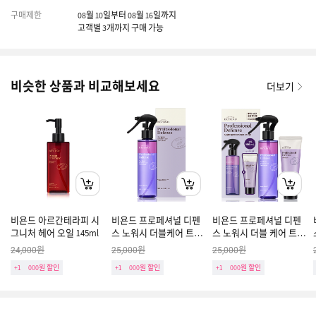
구매제한
08월 10일부터 08월 16일까지
고객별 3개까지 구매 가능
비슷한 상품과 비교해보세요
더보기
비욘드 아르간테라피 시
비욘드 프로페셔널 디펜
비욘드 프로페셔널 디펜
그니처 헤어 오일 145ml
스 노워시 더블케어 트리
스 노워시 더블 케어 트리
트먼트 205ml
트먼트 기획세트
원
원
원
24,000
25,000
25,000
+1
000원 할인
+1
000원 할인
+1
000원 할인