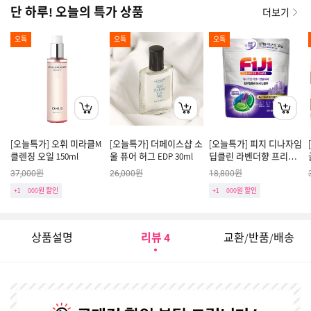
단 하루! 오늘의 특가 상품
더보기
오특
오특
오특
[오늘특가] 오휘 미라클M
[오늘특가] 더페이스샵 소
[오늘특가] 피지 디나자임
클렌징 오일 150ml
울 퓨어 허그 EDP 30ml
딥클린 라벤더향 프리미
엄 캡슐세제 4챔버 리필
원
원
원
37,000
26,000
18,800
26입
+1
000원 할인
+1
000원 할인
상품설명
리뷰
교환/반품/배송
4