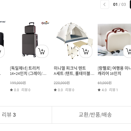
이전
01
/
03
[독일제너] 트리커
미니멀 피크닉 텐트
[랑펠로] 여행용 미
14+24인치 (그레이/
A세트 (텐트, 롤테이블,
캐리어 16인치
용
버건디)
중형 의자 2개)
원
원
원
199,000
220,000
69,000
)
리뷰
리뷰
리뷰
0.0
0
0.0
0
4.0
1
리뷰
교환/반품/배송
3