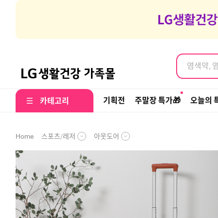
염색약, 
여행갈때 나
염색약, 
기획전
주말장 특가🎁
오늘의 
카테고리
스포츠/레저
아웃도어
Home