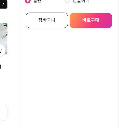
일반
선물하기
다음
장바구니
바로구매
니
(백화점판매상품)
[ORNELLI]오르넬리
[독일제너] 트리커
[폰티악] 테스 메탈PC
스펠리나 안티스크래치
20+28인치 (그레이/
여행용캐리어24인치
PVC 30인치 화물용
버건디)
원
원
원
272,000
190,000
329,000
+레디백+파우치5종
캐리어 (티탄그레이 /
티탄블루/티탄실버/
리뷰
리뷰
리뷰
0.0
0
0.0
0
0.0
0
티탄화이트)