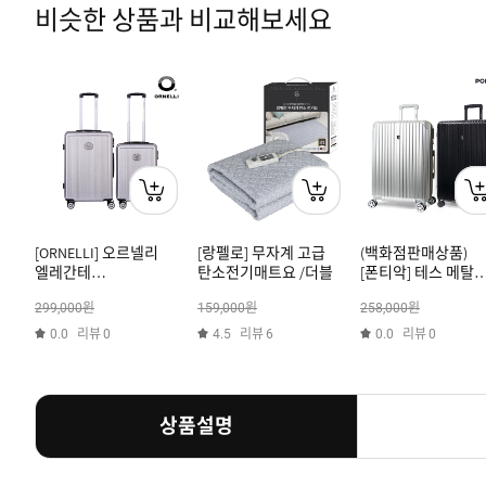
비슷한 상품과 비교해보세요
[ORNELLI] 오르넬리
[랑펠로] 무자계 고급
(백화점판매상품)
엘레간테
탄소전기매트요 /더블
[폰티악] 테스 메탈
안티스크래치PVC 20+24
여행용캐리어 화물
원
원
원
299,000
159,000
258,000
(메탈레드/메탈카키/
대형 28인치 (확장형
메탈실버/메탈화이트)
리뷰
리뷰
리뷰
0.0
0
4.5
6
0.0
0
상품설명