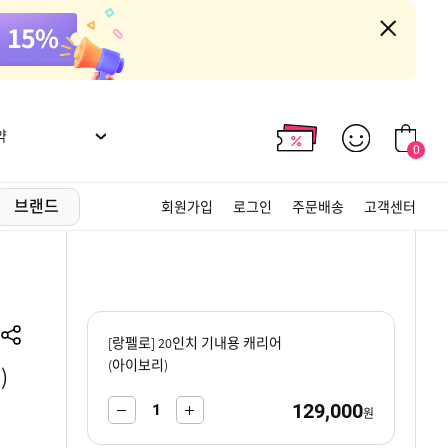
약
0
브랜드
회원가입
로그인
주문배송
고객센터
[랑펠로] 20인치 기내용 캐리어
(아이보리)
)
129,000
-
+
원