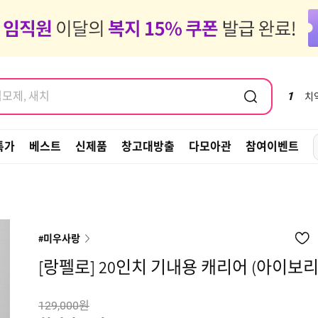
염모제, 새치
도 같이가 ~ 🚗✈️🧳
염모제, 새치
1
치
특가
베스트
신제품
창고대방출
다모아관
참여이벤트
#미우사랑
[랑펠로] 20인치 기내용 캐리어 (아이보리
원
129,000