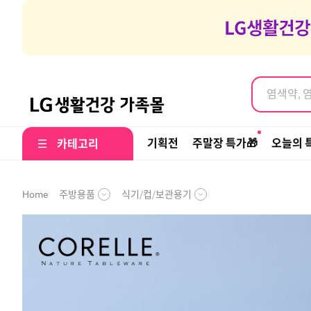
염색약, 
여행갈때 나
염색약, 
기획전
주말장 특가🎁
오늘의 
카테고리
주방용품
식기/컵/보관용기
Home