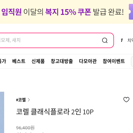
염모제, 새치
도 같이가 ~ 🚗✈️🧳
염모제, 새치
1
치
특가
베스트
신제품
창고대방출
다모아관
참여이벤트
#코렐
코렐 클래식플로라 2인 10P
원
96,400