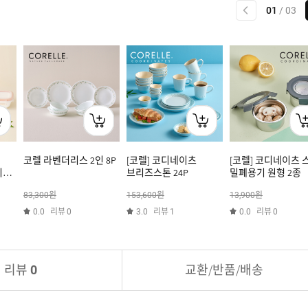
이전
01
/
03
코렐 라벤더리스 2인 8P
[코렐] 코디네이츠
[코렐] 코디네이츠 
기
브리즈스톤 24P
밀폐용기 원형 2종
5종
원
원
원
83,300
153,600
13,900
리뷰
리뷰
리뷰
0.0
0
3.0
1
0.0
0
리뷰
교환/반품/배송
0