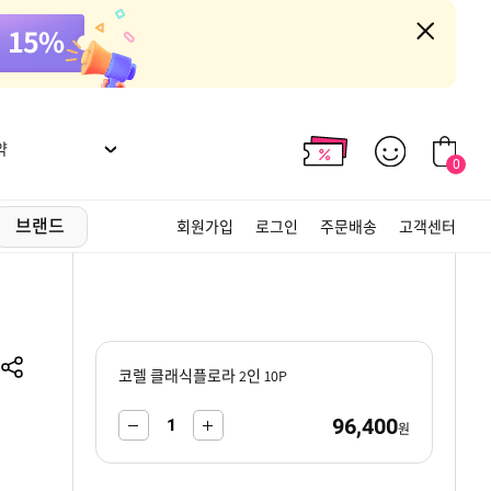
약
0
브랜드
회원가입
로그인
주문배송
고객센터
코렐 클래식플로라 2인 10P
96,400
-
+
원