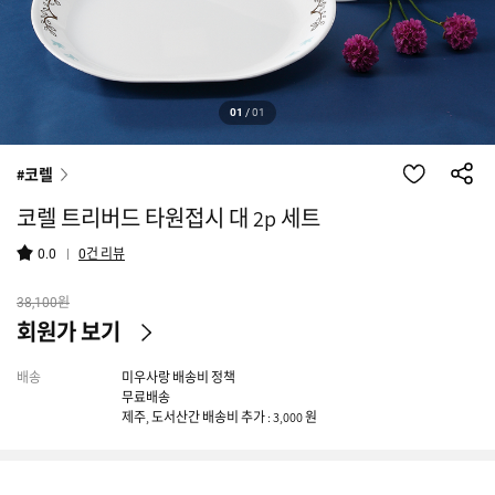
01
/
01
#코렐
코렐 트리버드 타원접시 대 2p 세트
건 리뷰
0.0
0
원
38,100
회원가 보기
배송
미우사랑 배송비 정책
무료배송
제주, 도서산간 배송비 추가 : 3,000 원