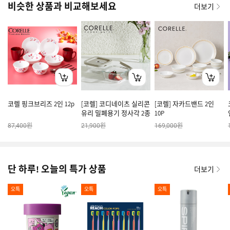
비슷한 상품과 비교해보세요
더보기
코렐 핑크브리즈 2인 12p
[코렐] 코디네이츠 실리콘
[코렐] 자카드밴드 2인
유리 밀폐용기 정사각 2종
10P
원
원
원
87,400
21,900
169,000
단 하루! 오늘의 특가 상품
더보기
오특
오특
오특