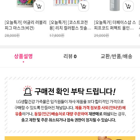
[오늘특가] 어글리 러블리
[오늘특가] [코스트코전
[오늘특가] 더페이스샵 스
피그 마스크(비건)
용] 리치 컬러팝스 칫솔
피프코드 퍼펙트 올인원
10입
플루이드 145ml
원
원
원
28,000
17,800
29,000
상품설명
리뷰
교환/반품/배송
0