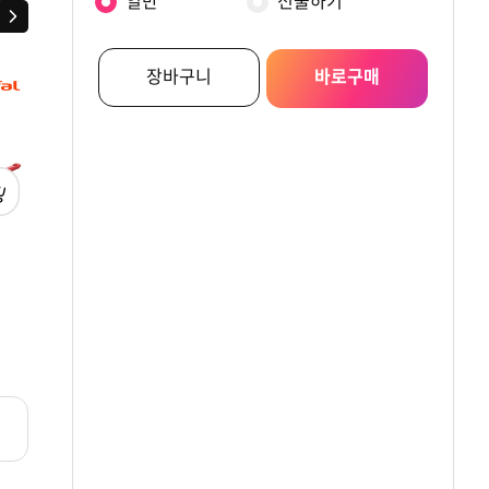
일반
선물하기
다음
장바구니
바로구매
[테팔] 스테인리스스틸
[테팔] 에디션 레드
[테팔] 밸리드쿡 티
에디션 볶음팬 3종세트
인덕션 프라이팬
프라이팬 20+28cm
20+26cm
원
원
원
119,300
102,900
71,900
리뷰
리뷰
리뷰
0.0
0
0.0
0
0.0
0