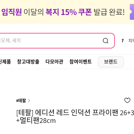
염모제, 새치
도 같이가 ~ 🚗✈️🧳
염모제, 새치
1
치
신제품
창고대방출
다모아관
참여이벤트
브랜드
#테팔
[테팔] 에디션 레드 인덕션 프라이팬 26+3
+멀티팬28cm