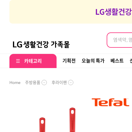
염색약, 
여행갈때 나
염색약, 
기획전
오늘의 특가
베스트
카테고리
주방용품
후라이팬
Home