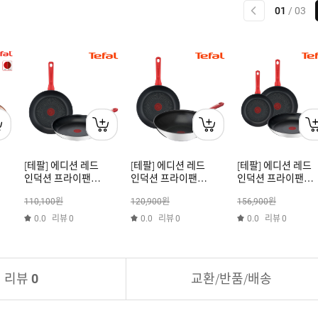
이전
01
/
03
[테팔] 에디션 레드
[테팔] 에디션 레드
[테팔] 에디션 레드
인덕션 프라이팬
인덕션 프라이팬
인덕션 프라이팬
26+28cm
26+멀티팬28cm
20+26+28cm
원
원
원
110,100
120,900
156,900
리뷰
리뷰
리뷰
0.0
0
0.0
0
0.0
0
리뷰
교환/반품/배송
0