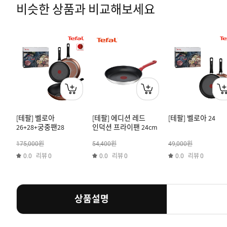
비슷한 상품과 비교해보세요
[테팔] 벨로아
[테팔] 에디션 레드
[테팔] 벨로아 24
26+28+궁중팬28
인덕션 프라이팬 24cm
원
원
원
175,000
54,400
49,000
리뷰
리뷰
리뷰
0.0
0
0.0
0
0.0
0
상품설명