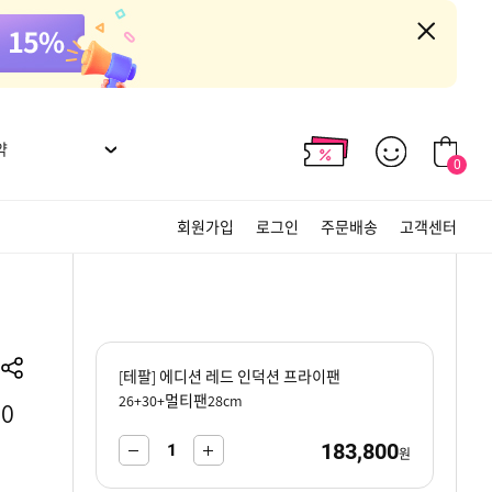
약
0
회원가입
로그인
주문배송
고객센터
[테팔] 에디션 레드 인덕션 프라이팬
26+30+멀티팬28cm
0
183,800
-
+
원