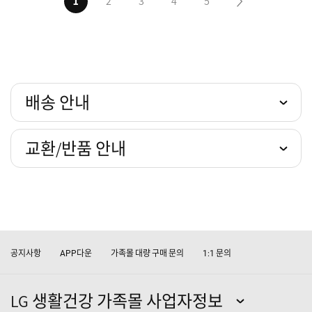
1
2
3
4
5
다음5페이지
배송 안내
교환/반품 안내
공지사항
다운
가족몰 대량 구매 문의
문의
APP
1:1
LG 생활건강 가족몰 사업자정보