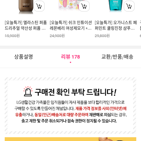
[오늘특가] 엘라스틴 퍼퓸
[오늘특가] 쉬크 인튜이션
[오늘특가] 오가니스트 페
드리추얼 약산성 퍼퓸 두
레몬베리 여성제모기 + 날
퍼민트 쿨링진정 샴푸
피 앤 손상 클리닉 탈모 트
5입
500ml(비건) * 2개
원
원
원
15,900
24,900
29,800
리트먼트 옥토버 포레스
트 우디 베르가못향
상품설명
리뷰
교환/반품/배송
178