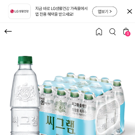
450PET X20
0