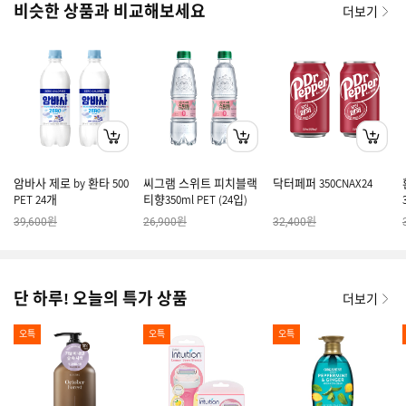
비슷한 상품과 비교해보세요
더보기
암바사 제로 by 환타 500
씨그램 스위트 피치블랙
닥터페퍼 350CNAX24
PET 24개
티향350ml PET (24입)
원
원
원
39,600
26,900
32,400
단 하루! 오늘의 특가 상품
더보기
오특
오특
오특