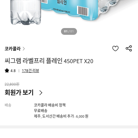
01
/
01
코카콜라
씨그램 라벨프리 플레인 450PET X20
건 리뷰
4.8
178
원
22,800
회원가 보기
배송
코카콜라 배송비 정책
무료배송
제주, 도서산간 배송비 추가 : 6,000 원