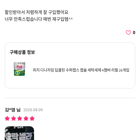
할인받아서 저렴하게 잘 구입했어요
너무 만족스럽습니다 매번 재구입템^^
0
구매상품 정보
피지 디나자임 딥클린 수퍼캡스 캡슐 세탁세제 4챔버 리필 26개입
강*영 님
2026.08.09