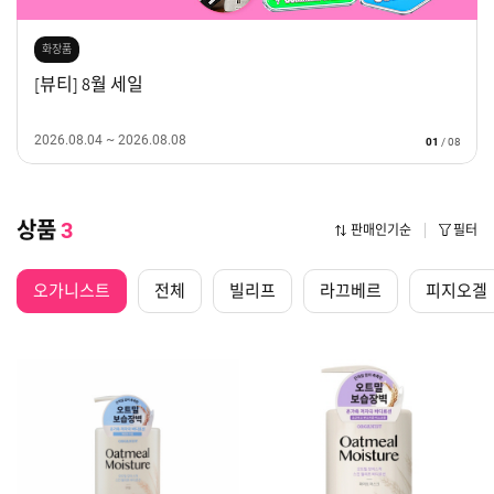
화장품
[뷰티] 8월 세일
2026.08.04 ~ 2026.08.08
01
/
08
상품
3
판매인기순
필터
오가니스트
전체
빌리프
라끄베르
피지오겔