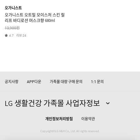
오가니스트
오가니스트 오트밀 모이스처 스킨 릴
리프 바디로션 머스크향 680ml
원
13,900
리뷰
4.7
24
공지사항
다운
가족몰 대량 구매 문의
문의
APP
1:1
LG 생활건강 가족몰 사업자정보
개인정보처리방침
이용약관
Copyright©LG H&H Co., Ltd. All rights reserved.